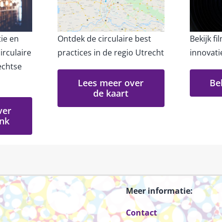
tie en
Ontdek de circulaire best
Bekijk f
irculaire
practices in de regio Utrecht
innovati
echtse
Lees meer over
Be
de kaart
ver
ank
Meer informatie:
Contact