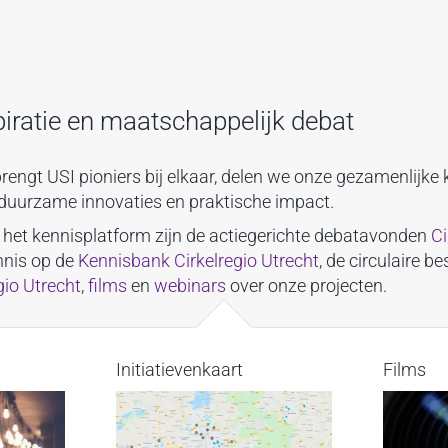
piratie en maatschappelijk debat
rengt USI pioniers bij elkaar, delen we onze gezamenlijke
n duurzame innovaties en praktische impact.
n het kennisplatform zijn de actiegerichte debatavonden
Ci
nnis op de
Kennisbank Cirkelregio Utrecht
, de circulaire b
gio Utrecht
,
films
en
webinars
over onze projecten.
Initiatievenkaart
Films