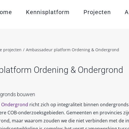
ome
Kennisplatform
Projecten
A
e projecten
/
Ambassadeur platform Ordening & Ondergrond
latform Ordening & Ondergrond
ergronds bouwen
n Ondergrond
richt zich op integraliteit binnen ondergrond
ere COB-onderzoeksgebieden. Gemeenten en provincies zijn 
grond, maar waarom zouden we die niet verbinden met de in
iedsontwikkeling is complex; het vergt samenwerking tussen