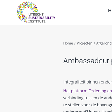
Skip
to
H
content
Home
/
Projecten
/
Afgerond
Ambassadeur p
Integraliteit binnen ond
Het platform Ordening e
verbinding tussen de and
te stellen voor de boven
ondergrond? Integrale geb