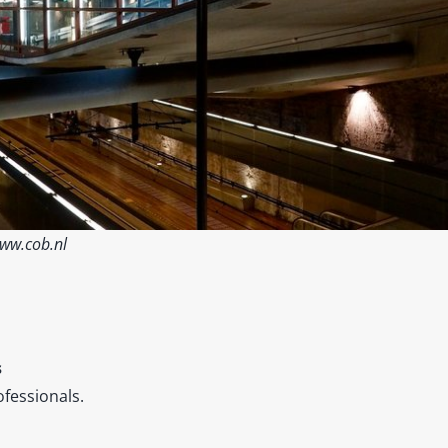
www.cob.nl
s
fessionals.