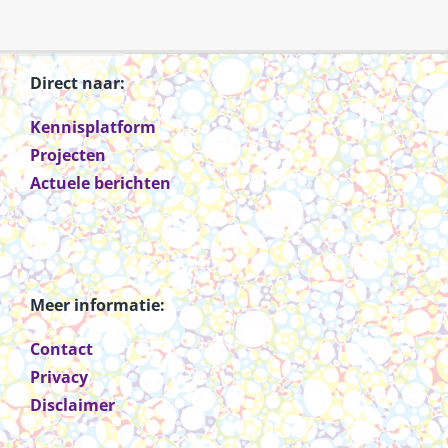
Direct naar:
Kennisplatform
Projecten
Actuele berichten
Meer informatie:
Contact
Privacy
Disclaimer