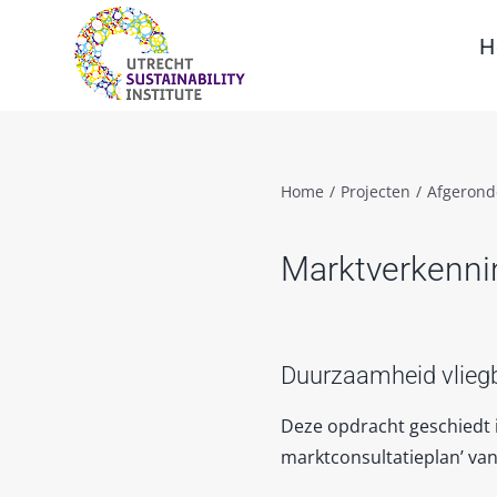
Skip
to
H
content
Home
/
Projecten
/
Afgerond
Marktverkenni
Duurzaamheid vliegb
Deze opdracht geschiedt i
marktconsultatieplan’ van