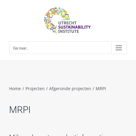
Skip
to
content
Ga naar...
Home
/
Projecten
/
Afgeronde projecten
/
MRPI
MRPI