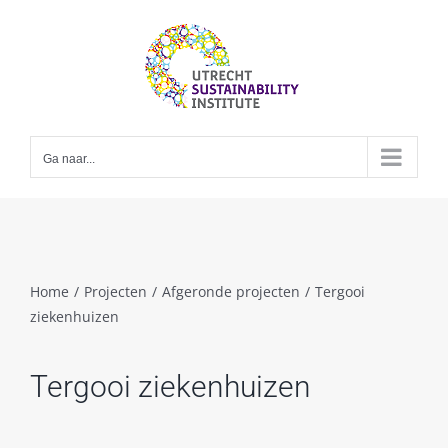
Skip
to
content
Ga naar...
Home
/
Projecten
/
Afgeronde projecten
/
Tergooi
ziekenhuizen
Tergooi ziekenhuizen