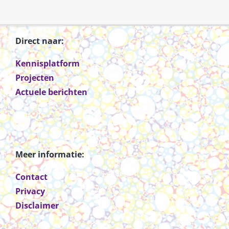
Direct naar:
Kennisplatform
Projecten
Actuele berichten
Meer informatie:
Contact
Privacy
Disclaimer